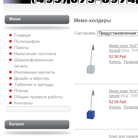
Меню
Мемо-холдеры
Сортировка:
Главная
Полиграфия
Мемо-клип "Куб"
Пакеты
белый
(Код: 759
Нанесение логотипа
52.50 Руб.
Широкоформатная
Купить
Подроб
печать
Рекламные магниты
Дизайн и вёрстка
Таблички и шильды
Платки
Мемо-клип "Куб"
синий
(Код: 759
Общие правила работы
52.50 Руб.
Контакты
Купить
Подроб
Каталог
Клип для запис