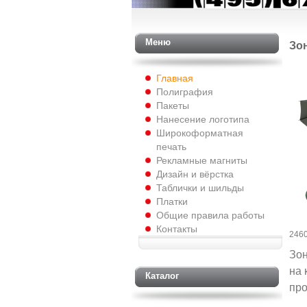
Меню
Зо
Главная
Полиграфия
Пакеты
Нанесение логотипа
Широкоформатная
печать
Рекламные магниты
Дизайн и вёрстка
Таблички и шильды
Платки
Общие правила работы
Контакты
246
Зон
на 
Каталог
про