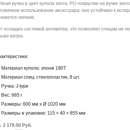
бная ручка в цвет купола зонта. PU-покрытие на ручке зон
говечное использование аксессуара: оно устойчиво к истира
новится липким.
т оснащен системой антиветер, что позволяет спицам не л
ыве ветра.
актеристики:
Материал купола: эпонж 190Т
Материал спиц: стеклопластик, 8 шт.
Ручка: J-type
Вес: 665 г
Размеры: 600 мм х Ø 1020 мм
Размеры в упаковке: 115 × 40 × 855 мм
2 178.00 Руб.
а: