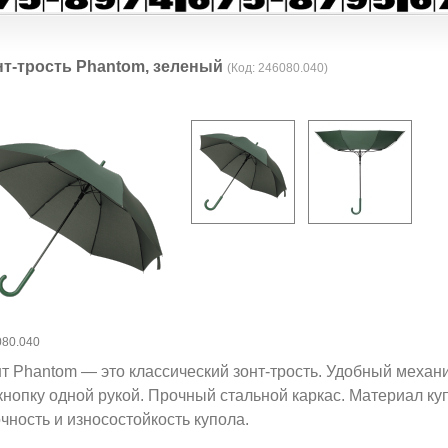
нт-трость Phantom, зеленый
(Код:
246080.040
)
080.040
т Phantom — это классический зонт-трость. Удобный механ
кнопку одной рукой. Прочный стальной каркас. Материал к
чность и износостойкость купола.